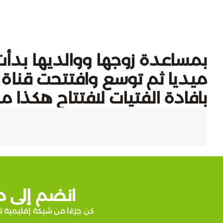
بمساعدة زوجها ووالديها بدأ
ميديا ثم توسع وافتتحت قناة ت
بافادة الفتيات لافتتاح هكذا م
انضم إلى م
كن جزءًا من شبكة إقليمية ت