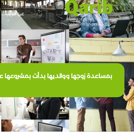
عن قريب
بمساعدة زوجها ووالديها بدأت بمشروعها عن