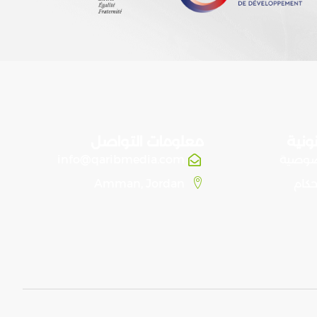
ونية
معلومات التواصل
صوصية
info@qaribmedia.com
حكام
Amman, Jordan